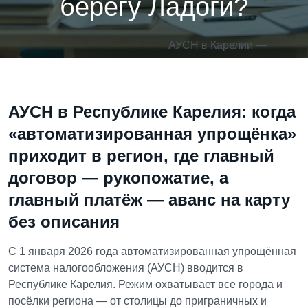
берегу Ладоги?
АУСН в Карелии —
Петрозаводск, Беломорск,
Костомукша: цифровой режим в
Главная
Публикации
краю озёр, лесов и доверия. А
АУСН в Республике Карелия: когда
хватит ли сигнала на берегу
«автоматизированная упрощёнка»
Ладоги?
приходит в регион, где главный
договор — рукопожатие, а
главный платёж — аванс на карту
без описания
С 1 января 2026 года автоматизированная упрощённая
система налогообложения (АУСН) вводится в
Республике Карелия. Режим охватывает все города и
посёлки региона — от столицы до приграничных и