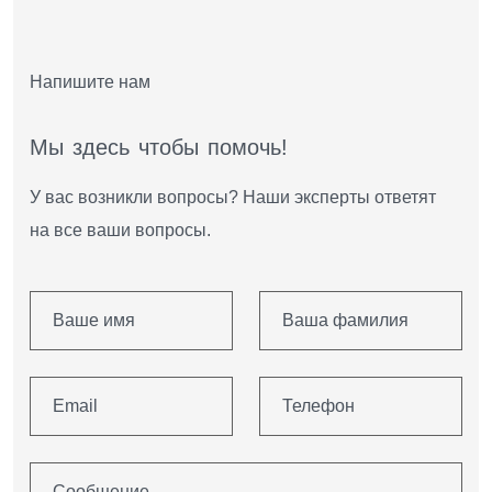
Напишите нам
М
ы
з
д
е
с
ь
ч
т
о
б
ы
п
о
м
о
ч
ь
!
У вас возникли вопросы? Наши эксперты ответят
на все ваши вопросы.