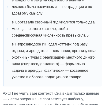
в Кондопоге закупка берёзового веника у
лесника была наличными — по традиции и по
здравому смыслу;
в Сортавале сезонный гид числится только два
месяца, но этого хватило, чтобы
среднесписочная численность превысила 5;
в Петрозаводске ИП сдал коттедж под базу
отдыха, а арендатор — компания, организующая
охотничьи туры с реализацией местного дикого
вина (спиртосодержащего) — формально
«сдача в аренду», фактически — косвенное
участие в обороте подакцизного товара.
АУСН не учитывает контекст. Она видит только данные
— и если операция не соответствует шаблону,
последствия ложатся на вас. Без права на объяснение.