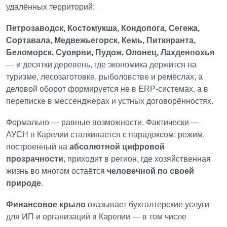
удалённых территорий:
Петрозаводск, Костомукша, Кондопога, Сегежа,
Сортавала, Медвежьегорск, Кемь, Питкяранта,
Беломорск, Суоярви, Пудож, Олонец, Лахденпохья
— и десятки деревень, где экономика держится на
туризме, лесозаготовке, рыболовстве и ремёслах, а
деловой оборот формируется не в ERP-системах, а в
переписке в мессенджерах и устных договорённостях.
Формально — равные возможности.
Фактически —
АУСН в Карелии сталкивается с парадоксом: режим,
построенный на
абсолютной цифровой
прозрачности
, приходит в регион, где хозяйственная
жизнь во многом остаётся
человечной по своей
природе
.
Финансовое крыло
оказывает
бухгалтерские услуги
для ИП и организаций в Карелии — в том числе