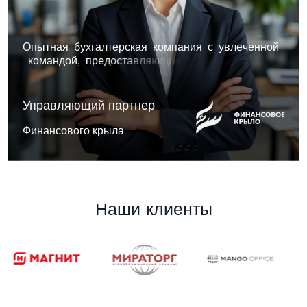
О
п
ы
т
н
а
я
б
у
х
г
а
л
т
е
р
с
к
а
я
к
о
м
п
а
н
и
я
с
у
в
л
е
ч
е
н
н
о
й
к
о
м
а
н
д
о
й
,
п
р
е
д
о
с
т
а
в
л
я
ю
щ
а
я
к
о
м
п
л
е
к
с
н
ы
е
р
е
ш
е
н
и
я
,
с
о
ч
е
т
а
ю
щ
и
е
а
н
а
л
и
т
и
к
у
Управляющий партнер
Финансового крыла
Н
а
ш
и
к
л
и
е
н
т
ы