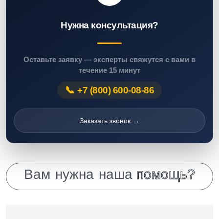
Нужна консультация?
Оставьте заявку — эксперты свяжутся с вами в
течение 15 минут
+7 (800) 600-08-86
Заказать звонок →
В
а
м
н
у
ж
н
а
н
а
ш
а
п
о
м
о
щ
ь
?