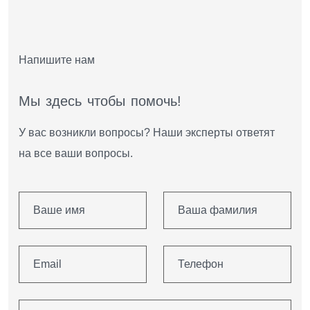
Напишите нам
М
ы
з
д
е
с
ь
ч
т
о
б
ы
п
о
м
о
ч
ь
!
У вас возникли вопросы? Наши эксперты ответят
на все ваши вопросы.