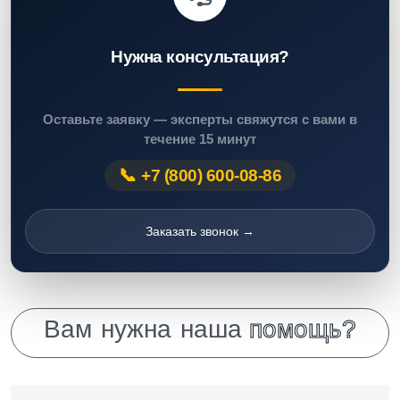
Нужна консультация?
Оставьте заявку — эксперты свяжутся с вами в
течение 15 минут
+7 (800) 600-08-86
Заказать звонок →
В
а
м
н
у
ж
н
а
н
а
ш
а
п
о
м
о
щ
ь
?