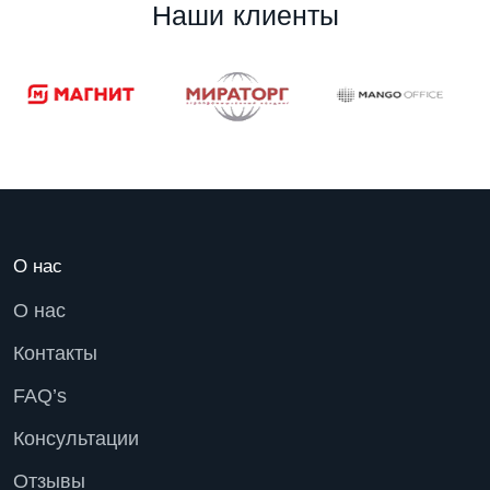
Н
а
ш
и
к
л
и
е
н
т
ы
О нас
О нас
Контакты
FAQ’s
Консультации
Отзывы