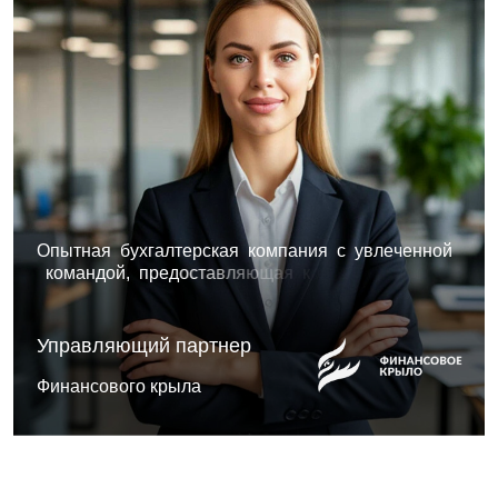
О
п
ы
т
н
а
я
б
у
х
г
а
л
т
е
р
с
к
а
я
к
о
м
п
а
н
и
я
с
у
в
л
е
ч
е
н
н
о
й
к
о
м
а
н
д
о
й
,
п
р
е
д
о
с
т
а
в
л
я
ю
щ
а
я
к
о
м
п
л
е
к
с
н
ы
е
р
е
ш
е
н
и
я
,
с
о
ч
е
т
а
ю
щ
и
е
а
н
а
л
Управляющий партнер
Финансового крыла