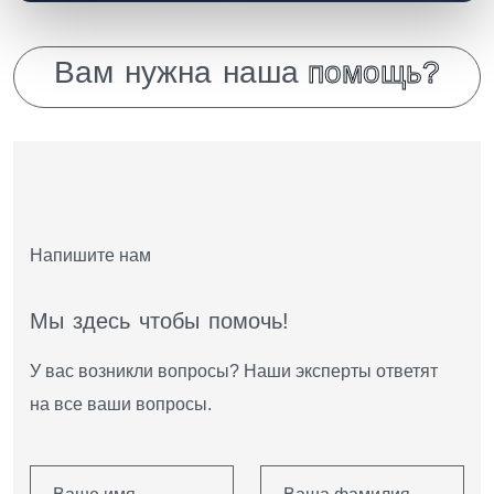
В
а
м
н
у
ж
н
а
н
а
ш
а
п
о
м
о
щ
ь
?
Напишите нам
М
ы
з
д
е
с
ь
ч
т
о
б
ы
п
о
м
о
ч
ь
!
У вас возникли вопросы? Наши эксперты ответят
на все ваши вопросы.