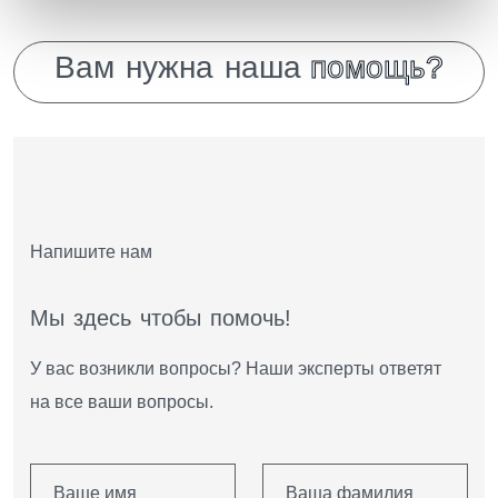
В
а
м
н
у
ж
н
а
н
а
ш
а
п
о
м
о
щ
ь
?
Напишите нам
М
ы
з
д
е
с
ь
ч
т
о
б
ы
п
о
м
о
ч
ь
!
У вас возникли вопросы? Наши эксперты ответят
на все ваши вопросы.