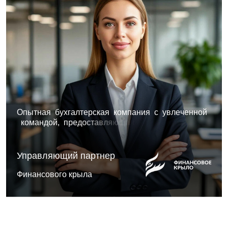
О
п
ы
т
н
а
я
б
у
х
г
а
л
т
е
р
с
к
а
я
к
о
м
п
а
н
и
я
с
у
в
л
е
ч
е
н
н
о
й
к
о
м
а
н
д
о
й
,
п
р
е
д
о
с
т
а
в
л
я
ю
щ
а
я
к
о
м
п
л
е
к
с
н
ы
е
р
е
ш
е
н
и
я
,
с
о
ч
е
т
а
ю
щ
и
е
а
н
а
л
и
т
и
к
у
.
Управляющий партнер
Финансового крыла