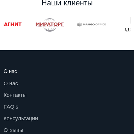
Н
а
ш
и
к
л
и
е
н
т
ы
О нас
О нас
Контакты
FAQ’s
Консультации
Отзывы