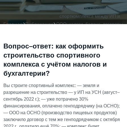
Как оформить строительство
спорткомплекса между ИП и
Главная
Публикации
ООО: налоги, баланс, договоры
— разбираем на реальном
кейсе
Вопрос–ответ: как оформить
строительство спортивного
комплекса с учётом налогов и
бухгалтерии?
Вы строите спортивный комплекс:
— земля и
разрешение на строительство — у ИП на УСН (август–
сентябрь 2022 г.);
— уже потрачено 30%
финансирования, оплачено генподрядчику (на ОСНО);
— ООО на ОСНО (производство пищевых продуктов)
заключило договор с тем же генподрядчиком с октября
2022 г., оплатило ещё 70%;
— комплекс будет