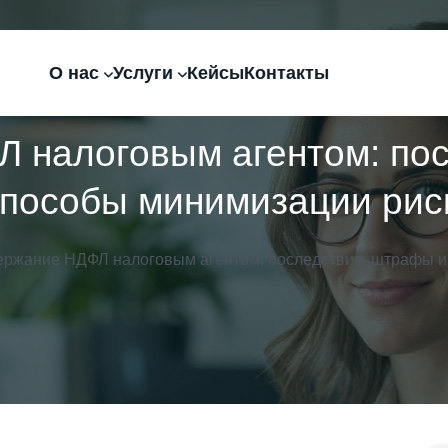
О нас
Услуги
Кейсы
Контакты
 налоговым агентом: по
способы минимизации рис
ержание НДФЛ налоговым агентом: последствия, штрафы и