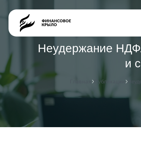
Неудержание НДФЛ
и 
Главная
Публикации
Неуд