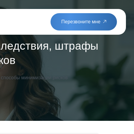
Перезвоните мне
следствия, штрафы
ков
 способы минимизации рисков