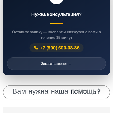
Нужна консультация?
Оставьте заявку — эксперты свяжутся с вами в
течение 15 минут
+7 (800) 600-08-86
Заказать звонок →
В
а
м
н
у
ж
н
а
н
а
ш
а
п
о
м
о
щ
ь
?