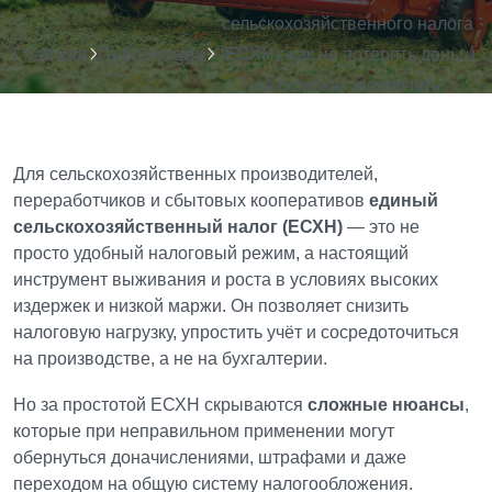
сельскохозяйственного налога
Главная
Публикации
(ЕСХН): как не потерять деньги
на ошибках и получить
максимум от режима
Для сельскохозяйственных производителей,
переработчиков и сбытовых кооперативов
единый
сельскохозяйственный налог (ЕСХН)
— это не
просто удобный налоговый режим, а настоящий
инструмент выживания и роста в условиях высоких
издержек и низкой маржи. Он позволяет снизить
налоговую нагрузку, упростить учёт и сосредоточиться
на производстве, а не на бухгалтерии.
Но за простотой ЕСХН скрываются
сложные нюансы
,
которые при неправильном применении могут
обернуться доначислениями, штрафами и даже
переходом на общую систему налогообложения.