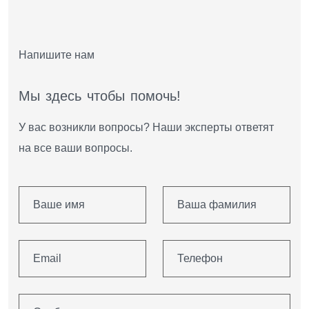
Напишите нам
М
ы
з
д
е
с
ь
ч
т
о
б
ы
п
о
м
о
ч
ь
!
У вас возникли вопросы? Наши эксперты ответят
на все ваши вопросы.