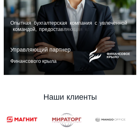
О
п
ы
т
н
а
я
б
у
х
г
а
л
т
е
р
с
к
а
я
к
о
м
п
а
н
и
я
с
у
в
л
е
ч
е
н
н
о
й
к
о
м
а
н
д
о
й
,
п
р
е
д
о
с
т
а
в
л
я
ю
щ
а
я
к
о
м
п
л
е
к
с
н
ы
е
р
е
ш
е
н
и
я
,
с
о
ч
е
т
а
ю
щ
и
е
а
н
а
л
и
т
и
к
у
.
Управляющий партнер
Финансового крыла
Н
а
ш
и
к
л
и
е
н
т
ы