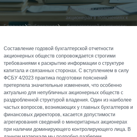
Раскрытие сведений об
акционерах в пояснениях к
Главная
Публикации
бухгалтерской отчетности:
требования ФСБУ 4/2023 и
сложившаяся практика
Составление годовой бухгалтерской отчетности
акционерных обществ сопровождается строгими
требованиями к раскрытию информации о структуре
капитала и связанных сторонах. С вступлением в силу
ФСБУ 4/2023 практика подготовки пояснений
претерпела значительные изменения, что особенно
актуально для непубличных акционерных обществ с
раздробленной структурой владения. Один из наиболее
частых вопросов, возникающих у главных бухгалтеров и
финансовых директоров, касается допустимости
агрегирования сведений о миноритарных акционерах
при наличии доминирующего контролирующего лица. В
данном материале мы подробно разберем