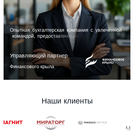
О
п
ы
т
н
а
я
б
у
х
г
а
л
т
е
р
с
к
а
я
к
о
м
п
а
н
и
я
с
у
в
л
е
ч
е
н
н
о
й
к
о
м
а
н
д
о
й
,
п
р
е
д
о
с
т
а
в
л
я
ю
щ
а
я
к
о
м
п
л
е
к
с
н
ы
е
р
е
ш
е
н
и
я
,
с
о
ч
е
т
а
ю
щ
и
е
а
н
а
л
и
т
и
к
у
.
Управляющий партнер
Финансового крыла
Н
а
ш
и
к
л
и
е
н
т
ы