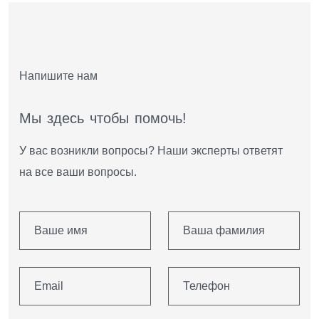
Напишите нам
М
ы
з
д
е
с
ь
ч
т
о
б
ы
п
о
м
о
ч
ь
!
У вас возникли вопросы? Наши эксперты ответят
на все ваши вопросы.