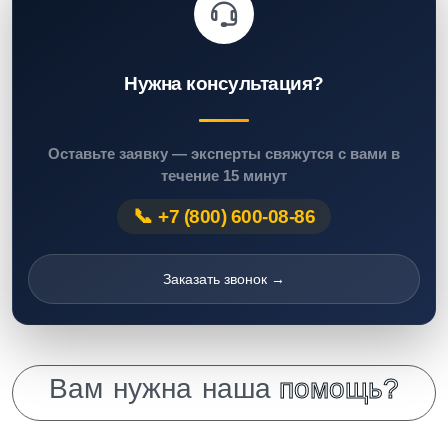
Нужна консультация?
Оставьте заявку — эксперты свяжутся с вами в
течение 15 минут
+7 (800) 600-08-86
Заказать звонок →
В
а
м
н
у
ж
н
а
н
а
ш
а
п
о
м
о
щ
ь
?