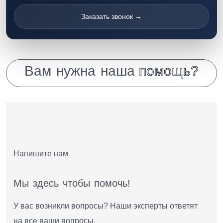
Заказать звонок →
В
а
м
н
у
ж
н
а
н
а
ш
а
п
о
м
о
щ
ь
?
Напишите нам
М
ы
з
д
е
с
ь
ч
т
о
б
ы
п
о
м
о
ч
ь
!
У вас возникли вопросы? Наши эксперты ответят
на все ваши вопросы.