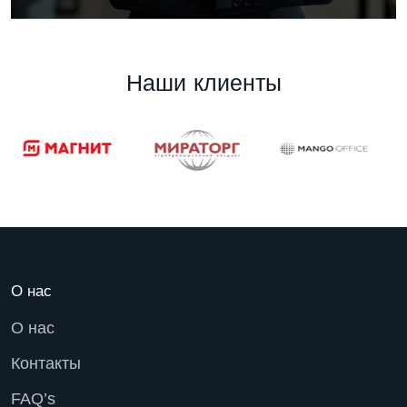
Н
а
ш
и
к
л
и
е
н
т
ы
О нас
О нас
Контакты
FAQ’s