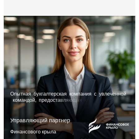
О
п
ы
т
н
а
я
б
у
х
г
а
л
т
е
р
с
к
а
я
к
о
м
п
а
н
и
я
с
у
в
л
е
ч
е
н
н
о
й
к
о
м
а
н
д
о
й
,
п
р
е
д
о
с
т
а
в
л
я
ю
щ
а
я
к
о
м
п
л
е
к
с
н
ы
е
р
е
ш
е
н
и
я
,
с
о
ч
е
т
а
ю
щ
и
е
а
н
а
л
и
т
и
к
у
.
Управляющий партнер
Финансового крыла